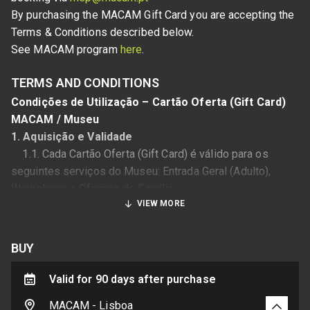
By purchasing the MACAM Gift Card you are accepting the 
Terms & Conditions described below.
See MACAM program 
here
.
TERMS AND CONDITIONS
Condições de Utilização – Cartão Oferta (Gift Card)
MACAM / Museu
1. Aquisição e Validade
1.1. Cada Cartão Oferta (Gift Card) é válido para os
seguintes serviços do Museu: Entrada Geral (Adulto),
Workshops e Oficinas de Família;
VIEW MORE
1.2. O Cartão Oferta (Gift Card) é válido por um período
de 3 meses a contar da data de aquisição;
1.3. O Cartão Oferta (Gift Card) pode ser utilizado por
BUY
qualquer portador, sendo válido para uma única utilização;
1.4. O Cartão Oferta (Gift Card) não é válido noutros
Valid for 90 days after purchase
pontos de venda do MACAM, designadamente hotel,
MACAM - Lisboa
cafetaria, restaurante, loja ou aCapela;