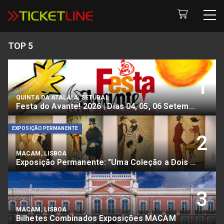
TOP 5
1
QUINTA DA ATALAIA, SETÚBAL
Festa do Avante! 2026 | Dias 04, 05, 06 Setembro
EXPOSIÇÃO PERMANENTE
2
MACAM, LISBOA
Exposição Permanente: "Uma Coleção a Dois Tempos"
3
MACAM, LISBOA
Bilhetes Combinados Exposições MACAM