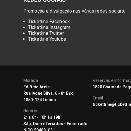
Promoção e divulgação nas várias redes sociais:
Ticketline Facebook
Ticketline Instagram
Ticketline Twitter
Ticketline Youtube
Morada
Reservas e informa
Edifício Arcis
1820 Chamada Pag
Rua Ivone Silva, 6 - 8º Esq
Email
1050-124 Lisboa
ticketline@ticketlin
Horário
2ª a 6ª - 10h às 19h
Sáb, Dom e feriados - Encerrado
NIPC 504691031