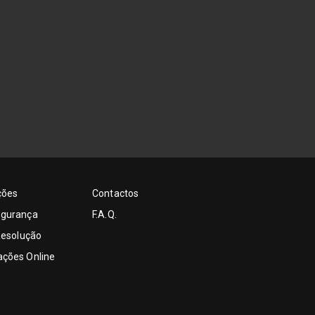
ções
Contactos
egurança
F.A.Q.
 Resolução
ações Online