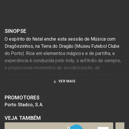
SINOPSE
O espírito do Natal enche esta sessão de Música com
Dragõezinhos, na Terra do Dragão (Museu Futebol Clube
do Porto). Rica em elementos mágicos e de partilha, a
experiência é conduzida pelo Indy, o anfitrião de sempre,
e proporciona momentos de sociabilização, de
conhecimento e de interação únicos entre personagens e
VER MAIS
público. Sonhos, desejos e, sobretudo, toda a alegria do
Mundo cabem nesta autêntica celebração natalícia. O
evento, de qualidade reconhecida, é uma organização do
PROMOTORES
Museu FC Porto em parceria com a Trupe Sons em Cena
Porto Stadco, S.A.
(#indytrupe). As sessões estão sujeitas a regras de
VEJA TAMBÉM
lotação máxima e são dirigidas a todas as crianças até
aos 4 anos de idade e respetivos acompanhantes.