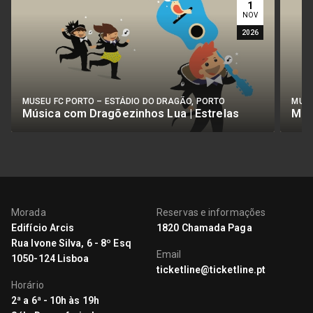
1
NOV
2026
MUSEU FC PORTO – ESTÁDIO DO DRAGÃO, PORTO
MUSE
Música com Dragõezinhos Lua | Estrelas
Mús
Morada
Reservas e informações
Edifício Arcis
1820 Chamada Paga
Rua Ivone Silva, 6 - 8º Esq
Email
1050-124 Lisboa
ticketline@ticketline.pt
Horário
2ª a 6ª - 10h às 19h